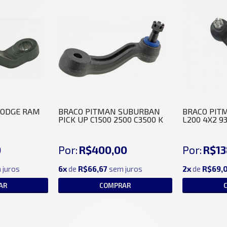
DODGE RAM
BRACO PITMAN SUBURBAN
BRACO PIT
PICK UP C1500 2500 C3500 K
L200 4X2 93/
0
Por:
R$400,00
Por:
R$13
 juros
6x
de
R$66,67
sem juros
2x
de
R$69,
AR
COMPRAR