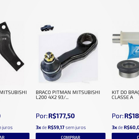
 MITSUBISHI
BRACO PITMAN MITSUBISHI
KIT DO BRA
L200 4X2 93/...
CLASSE A
0
Por:
R$177,50
Por:
R$18
 juros
3x
de
R$59,17
sem juros
3x
de
R$60,
AR
COMPRAR