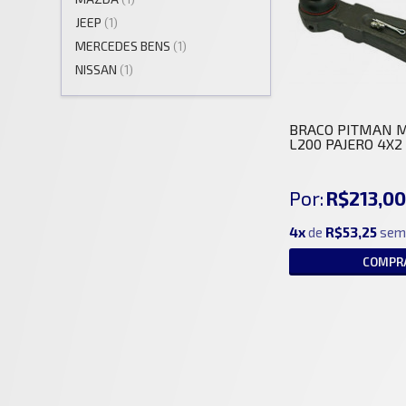
JEEP
(1)
MERCEDES BENS
(1)
NISSAN
(1)
BRACO PITMAN M
L200 PAJERO 4X2
Por:
R$213,0
4x
de
R$53,25
sem
COMPR