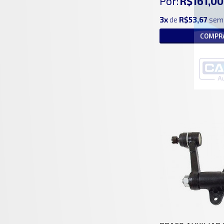
Por:
R$161,00
3x
de
R$53,67
sem 
COMPR