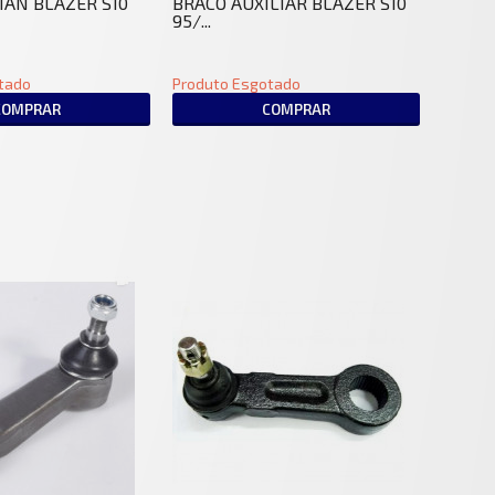
MAN BLAZER S10
BRACO AUXILIAR BLAZER S10
95/...
tado
Produto Esgotado
COMPRAR
COMPRAR