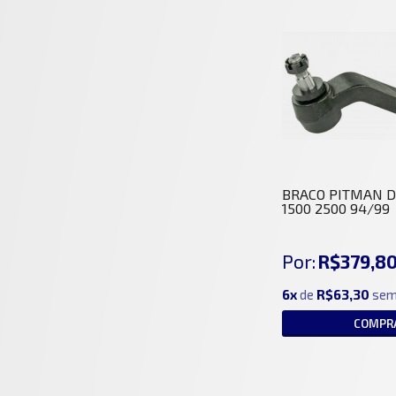
BRACO PITMAN 
1500 2500 94/99
Por:
R$379,8
6x
de
R$63,30
sem
COMPR