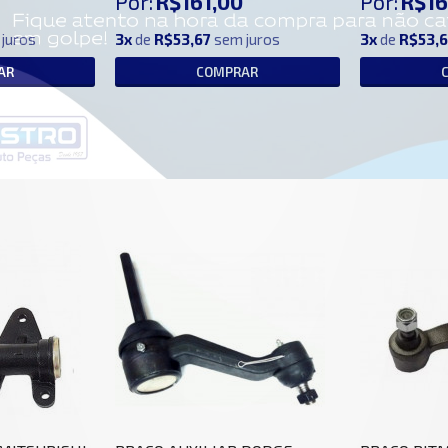
Por:
R$161,00
Por:
R$16
juros
3x
de
R$53,67
sem juros
3x
de
R$53,6
AR
COMPRAR