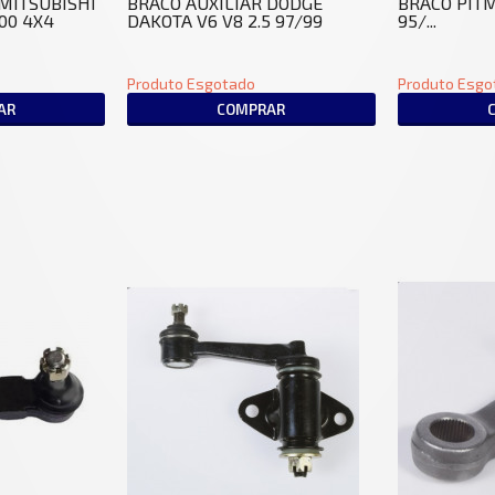
 MITSUBISHI
BRACO AUXILIAR DODGE
BRACO PIT
00 4X4
DAKOTA V6 V8 2.5 97/99
95/...
Produto Esgotado
Produto Esgo
AR
COMPRAR