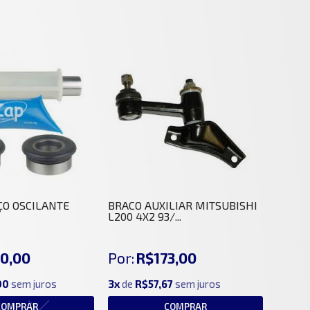
ÇO OSCILANTE
BRACO AUXILIAR MITSUBISHI
L200 4X2 93/...
0,00
Por:
R$173,00
00
sem juros
3x
de
R$57,67
sem juros
COMPRAR
COMPRAR