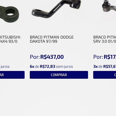
ITSUBISHI
BRACO PITMAN DODGE
BRACO PIT
 4X4 93/0
DAKOTA 97/99
SRV 3.0 01/
0
Por:
R$437,00
Por:
R$17
 juros
6x
de
R$72,83
sem juros
3x
de
R$57,6
AR
COMPRAR