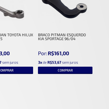
MAN TOYOTA HILUX
BRACO PITMAN ESQUERDO
05
KIA SPORTAGE 96/04
3,00
Por:
R$161,00
7
sem juros
3x
de
R$53,67
sem juros
COMPRAR
COMPRAR