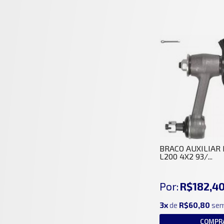
BRACO AUXILIAR
L200 4X2 93/...
Por:
R$182,4
3x
de
R$60,80
sem
COMPR