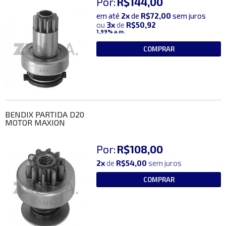
Por:
R$144,00
em até
2x
de
R$72,00
sem juros
ou
3x
de
R$50,92
1,99%
a.m.
COMPRAR
BENDIX PARTIDA D20
MOTOR MAXION
Por:
R$108,00
2x
de
R$54,00
sem juros
COMPRAR