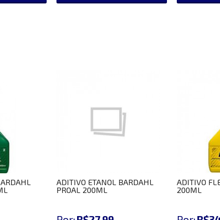
 BARDAHL
ADITIVO ETANOL BARDAHL
ADITIVO FL
ML
PROAL 200ML
200ML
Por:
R$27,99
Por:
R$34