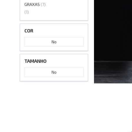
GRAXAS
(7)
(1)
COR
No
TAMANHO
No