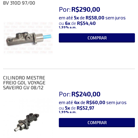
8V 310D 97/00
Por:
R$290,00
em até
5x
de
R$58,00
sem juros
ou
6x
de
R$54,40
1,99%
a.m.
COMPRAR
CILINDRO MESTRE
FREIO GOL VOYAGE
SAVEIRO GV 08/12
Por:
R$240,00
em até
4x
de
R$60,00
sem juros
ou
5x
de
R$52,97
1,99%
a.m.
COMPRAR