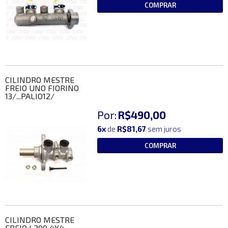
COMPRAR
CILINDRO MESTRE
FREIO UNO FIORINO
13/...PALIO12/
Por:
R$490,00
6x
de
R$81,67
sem juros
COMPRAR
CILINDRO MESTRE
FREIO L200 4X4