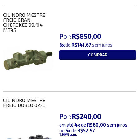
CILINDRO MESTRE
FREIO GRAN
CHEROKEE 99/04
MT4.7
Por:
R$850,00
6x
de
R$141,67
sem juros
COMPRAR
CILINDRO MESTRE
FREIO DOBLO 02/...
Por:
R$240,00
em até
4x
de
R$60,00
sem juros
ou
5x
de
R$52,97
1,99%
a.m.