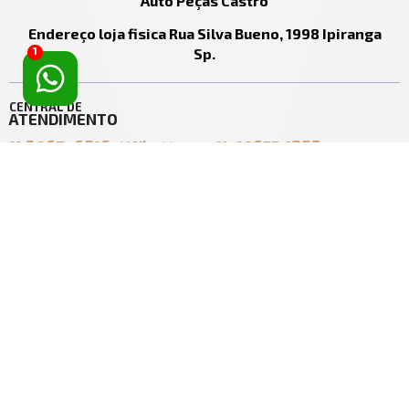
Auto Peças Castro
Endereço loja fisica Rua Silva Bueno, 1998 Ipiranga
Sp.
1
CENTRAL DE
ATENDIMENTO
11 2067- 6816 / Whattsapp 11-99655-1882
ecomerce@castro.com.br
vendasecomerce@castro.com.br
SOBRE
TIRE SUAS
AUTO PEÇAS CASTRO
DÚVIDAS
LTDA
Política de Entrega
Quem Somos
Política de Troca
Contato
Política de Privacidade
Segurança
ACESSE
SUA CONTA
Meus Pedidos