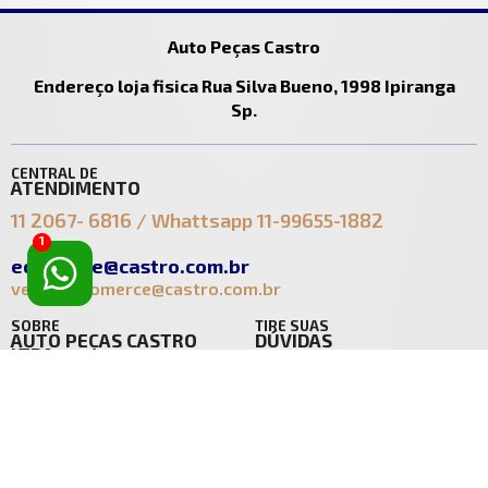
Auto Peças Castro
Endereço loja fisica Rua Silva Bueno, 1998 Ipiranga
Sp.
CENTRAL DE
ATENDIMENTO
11 2067- 6816 / Whattsapp 11-99655-1882
1
ecomerce@castro.com.br
vendasecomerce@castro.com.br
SOBRE
TIRE SUAS
AUTO PEÇAS CASTRO
DÚVIDAS
LTDA
Política de Entrega
Quem Somos
Política de Troca
Contato
Política de Privacidade
Segurança
ACESSE