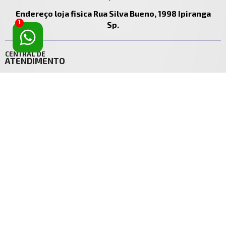
Endereço loja fisica Rua Silva Bueno, 1998 Ipiranga
1
Sp.
CENTRAL DE
ATENDIMENTO
11 2067- 6816 / Whattsapp 11-99655-1882
ecomerce@castro.com.br
vendasecomerce@castro.com.br
SOBRE
TIRE SUAS
AUTO PEÇAS CASTRO
DÚVIDAS
LTDA
Política de Entrega
Quem Somos
Política de Troca
Contato
Política de Privacidade
Segurança
ACESSE
SUA CONTA
Meus Pedidos