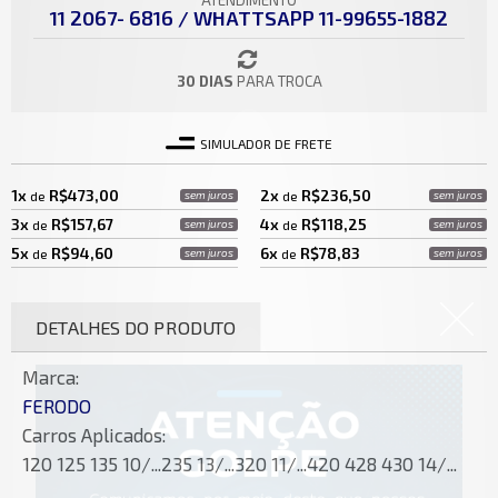
ATENDIMENTO
11 2067- 6816 / WHATTSAPP 11-99655-1882
30 DIAS
PARA TROCA
SIMULADOR DE FRETE
1x
R$473,00
2x
R$236,50
de
sem juros
de
sem juros
3x
R$157,67
4x
R$118,25
de
sem juros
de
sem juros
5x
R$94,60
6x
R$78,83
de
sem juros
de
sem juros
DETALHES DO PRODUTO
Marca:
FERODO
Carros Aplicados:
120 125 135 10/...235 13/...320 11/...420 428 430 14/...