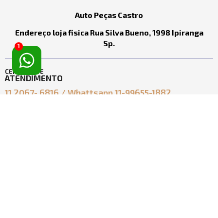
Auto Peças Castro
Endereço loja fisica Rua Silva Bueno, 1998 Ipiranga
Sp.
1
CENTRAL DE
ATENDIMENTO
11 2067- 6816 / Whattsapp 11-99655-1882
ecomerce@castro.com.br
vendasecomerce@castro.com.br
SOBRE
TIRE SUAS
AUTO PEÇAS CASTRO
DÚVIDAS
LTDA
Política de Entrega
Quem Somos
Política de Troca
Contato
Política de Privacidade
Segurança
ACESSE
SUA CONTA