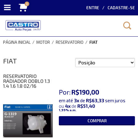
0
ENTRE
CADASTRE-SE
PÁGINA INICIAL
/
MOTOR
/
RESERVATORIO
/
FIAT
FIAT
RESERVATORIO
RADIADOR DOBLO 1.3
1.4 1.6 1.8 02/16
Por:
R$190,00
em até
3x
de
R$63,33
sem juros
ou
4x
de
R$51,40
1,99%
a.m.
COMPRAR