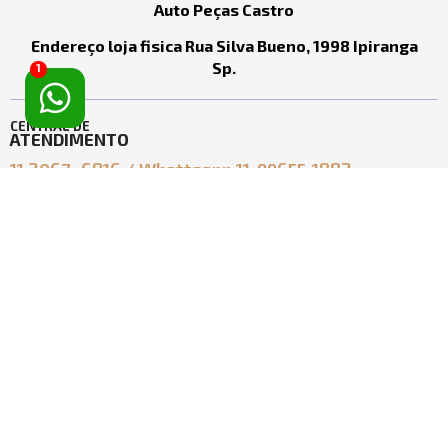
Auto Peças Castro
Endereço loja fisica Rua Silva Bueno, 1998 Ipiranga
Sp.
1
CENTRAL DE
ATENDIMENTO
11 2067- 6816 / Whattsapp 11-99655-1882
ecomerce@castro.com.br
vendasecomerce@castro.com.br
SOBRE
TIRE SUAS
AUTO PEÇAS CASTRO
DÚVIDAS
LTDA
Política de Entrega
Quem Somos
Política de Troca
Contato
Política de Privacidade
Segurança
ACESSE
SUA CONTA