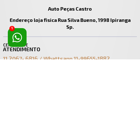
Auto Peças Castro
Endereço loja fisica Rua Silva Bueno, 1998 Ipiranga
Sp.
1
CENTRAL DE
ATENDIMENTO
11 2067- 6816 / Whattsapp 11-99655-1882
ecomerce@castro.com.br
vendasecomerce@castro.com.br
SOBRE
TIRE SUAS
AUTO PEÇAS CASTRO
DÚVIDAS
LTDA
Política de Entrega
Quem Somos
Política de Troca
Contato
Política de Privacidade
Segurança
ACESSE
SUA CONTA