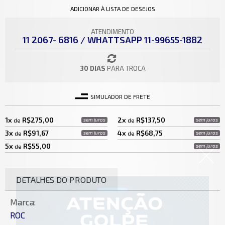
ADICIONAR À LISTA DE DESEJOS
ATENDIMENTO
11 2067- 6816 / WHATTSAPP 11-99655-1882
30 DIAS
PARA TROCA
SIMULADOR DE FRETE
1x
R$275,00
2x
R$137,50
de
sem juros
de
sem juros
3x
R$91,67
4x
R$68,75
de
sem juros
de
sem juros
5x
R$55,00
de
sem juros
DETALHES DO PRODUTO
Marca:
ROC