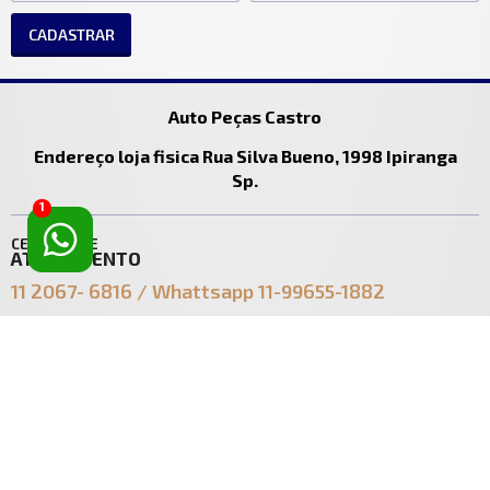
CADASTRAR
Auto Peças Castro
Endereço loja fisica Rua Silva Bueno, 1998 Ipiranga
Sp.
1
CENTRAL DE
ATENDIMENTO
11 2067- 6816 / Whattsapp 11-99655-1882
ecomerce@castro.com.br
vendasecomerce@castro.com.br
SOBRE
TIRE SUAS
AUTO PEÇAS CASTRO
DÚVIDAS
LTDA
Política de Entrega
Quem Somos
Política de Troca
Contato
Política de Privacidade